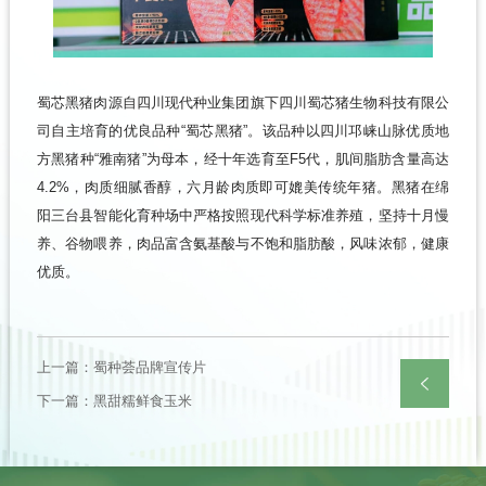
蜀芯黑猪肉源自四川现代种业集团旗下四川蜀芯猪生物科技有限公
司自主培育的优良品种“蜀芯黑猪”。该品种以四川邛崃山脉优质地
方黑猪种“雅南猪”为母本，经十年选育至F5代，肌间脂肪含量高达
4.2%，肉质细腻香醇，六月龄肉质即可媲美传统年猪。黑猪在绵
阳三台县智能化育种场中严格按照现代科学标准养殖，坚持十月慢
养、谷物喂养，肉品富含氨基酸与不饱和脂肪酸，风味浓郁，健康
优质。
上一篇：蜀种荟品牌宣传片
下一篇：黑甜糯鲜食玉米
返回
列表