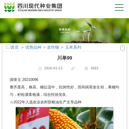
首页
>
优势品种
>
农作物
>
玉米系列
川单99
2026-01-13
3683
国审玉 20210096
整齐度高，株高、穗位适中，抗倒性好，田间病害发生轻，果穗均
匀，籽粒灌浆饱满，综合性状优良。
☆2022年入选农业农村部粮油生产主导品种