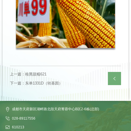
上一篇：桂黑甜糯621
下一篇：东单1331D（转基因）
返回
列表
成都市天府新区湖畔路北段天府菁蓉中心B区2-6栋(总部)
028-89117556
610213